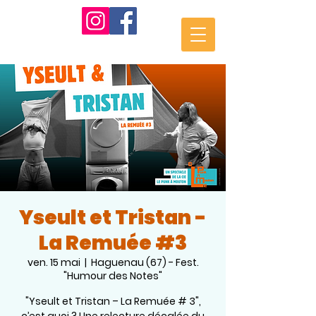
Yseult et Tristan -
La Remuée #3
ven. 15 mai
  |  
Haguenau (67) - Fest.
"Humour des Notes"
"Yseult et Tristan – La Remuée # 3",