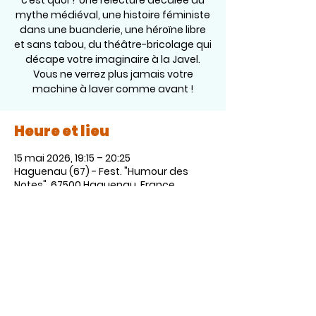
c’est quoi ? Une relecture décalée du
mythe médiéval, une histoire féministe
dans une buanderie, une héroïne libre
et sans tabou, du théâtre-bricolage qui
décape votre imaginaire à la Javel.
Vous ne verrez plus jamais votre
Heure et lieu
15 mai 2026, 19:15 – 20:25
Haguenau (67) - Fest. "Humour des
Notes", 67500 Haguenau, France
Partager cet événement