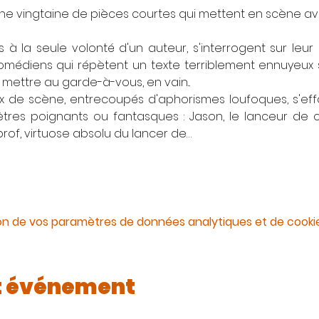
une vingtaine de pièces courtes qui mettent en scène ave
à la seule volonté d'un auteur, s'interrogent sur leur
médiens qui répètent un texte terriblement ennuyeux s'
mettre au garde-à-vous, en vain...
x de scène, entrecoupés d'aphorismes loufoques, s'effa
 êtres poignants ou fantasques : Jason, le lanceur de 
prof, virtuose absolu du lancer de…
on de vos paramètres de données analytiques et de cookie
t événement