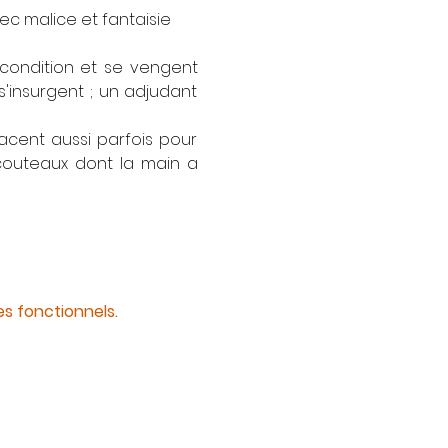
c malice et fantaisie 
 condition et se vengent 
insurgent ; un adjudant 
cent aussi parfois pour 
couteaux dont la main a 
s fonctionnels.