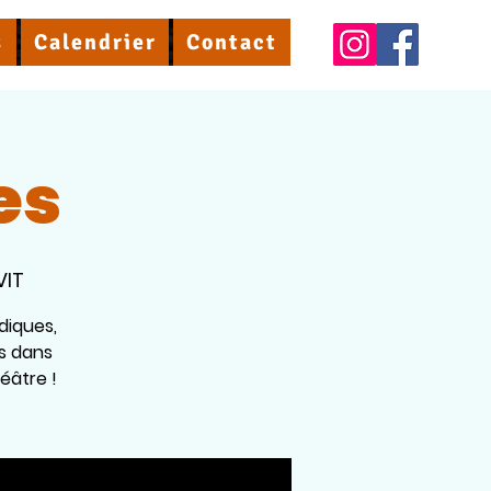
s
Calendrier
Contact
es
VIT
diques,
s dans
éâtre !