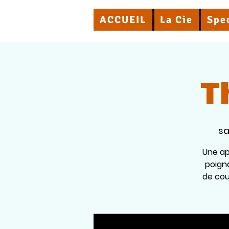
ACCUEIL
La Cie
Spe
T
sa
Une ap
poign
de cou