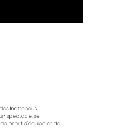
des Inattendus 
n spectacle, se 
de esprit d'équipe et de 