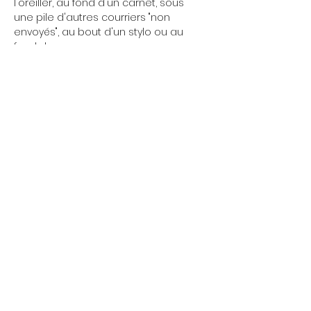
l'oreiller, au fond d'un carnet, sous 
une pile d'autres courriers "non 
envoyés", au bout d'un stylo ou au 
fond du cœur. 
Ce sont les mots de tous, les mots 
de chacun.
Afficher plus
Partager cet événement
Par tél :
06 37 69 69 86
-
contact@lepunkamouton.com
- 7 rue Edouard Bastide 25290 ORNANS, France
© 2024 crédit photos : Gwenaël Rolin