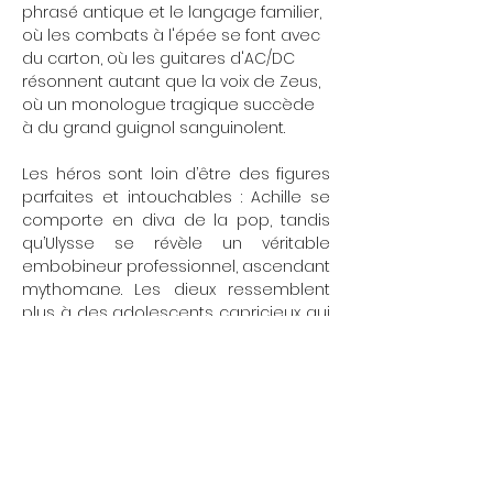
phrasé antique et le langage familier, 
où les combats à l'épée se font avec 
du carton, où les guitares d'AC/DC 
résonnent autant que la voix de Zeus, 
où un monologue tragique succède 
à du grand guignol sanguinolent.
Les héros sont loin d’être des figures 
parfaites et intouchables : Achille se 
comporte en diva de la pop, tandis 
qu’Ulysse se révèle un véritable 
embobineur professionnel, ascendant 
mythomane. Les dieux ressemblent 
plus à des adolescents capricieux qui 
boivent de la bière qu'à des figures 
d'éternité. Tous ont des problèmes de 
couple. Les enjeux de la guerre 
mettent en lumière les egos 
démesurés des chefs, et la question 
de l'absurdité de la guerre reste – 
comme toujours – sans réponse.